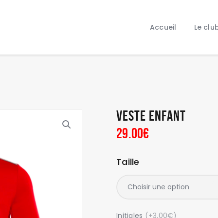
Accueil
Le club
Accueil
Le clu
Nos équipes
Boutique
Blog
Contact
Veste enfant
29
.
00
€
Taille
Initiales
(+3.00€)