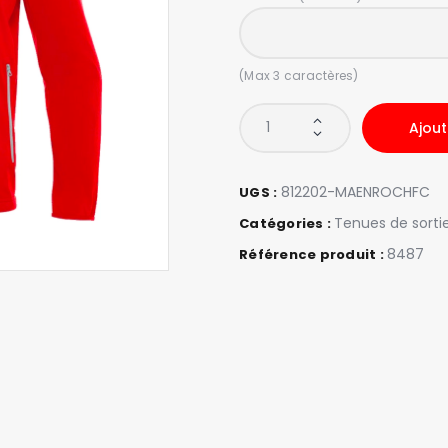
(Max 3 caractères)
Ajout
812202-MAENROCHFC
UGS :
Tenues de sorti
Catégories :
8487
Référence produit :