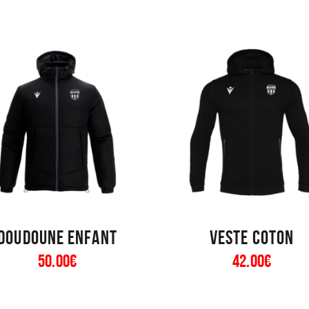
Doudoune enfant
Veste coton
50
.
00
€
42
.
00
€