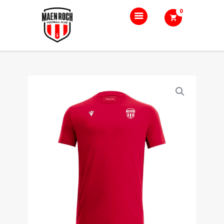
0
Accueil
Le club
Nos équipes
Boutique
Blog
Contact