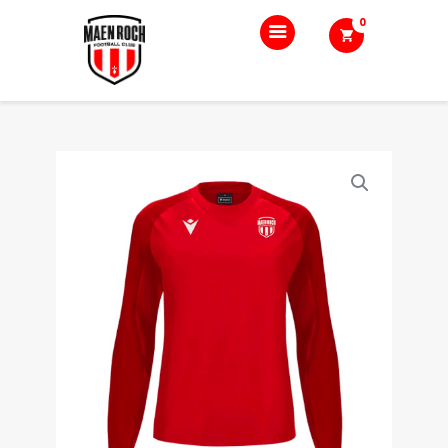
0
Accueil
Le club
Nos équipes
Boutique
Blog
Contact