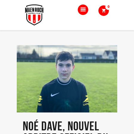
0
Accueil
Le club
Nos équipes
Boutique
Blog
Contact
Noé Dave, nouvel