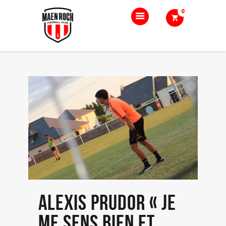
0
Accueil
Le club
Nos équipes
Boutique
Blog
Contact
Alexis Prudor « Je
me sens bien et